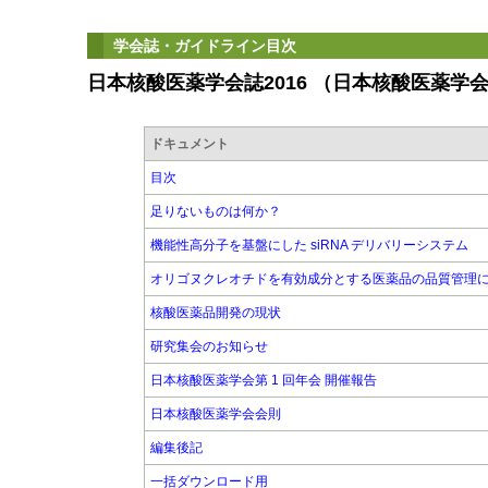
学会誌・ガイドライン目次
日本核酸医薬学会誌2016 （日本核酸医薬学
ドキュメント
目次
足りないものは何か？
機能性高分子を基盤にした siRNA デリバリーシステム
オリゴヌクレオチドを有効成分とする医薬品の品質管理
核酸医薬品開発の現状
研究集会のお知らせ
日本核酸医薬学会第 1 回年会 開催報告
日本核酸医薬学会会則
編集後記
一括ダウンロード用