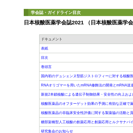
学会誌・ガイドライン目次
日本核酸医薬学会誌2021 （日本核酸医薬学
ドキュメント
表紙
目次
巻頭言
国内初のデュシェンヌ型筋ジストロフィーに対する核酸
RNAオリゴマーを用いたmRNA修飾法の開発とmRNA送
新規2本鎖核酸による遺伝子制御効果・安全性の向上およ
核酸医薬品のオフターゲット効果の予測に有効な正確で
核酸医薬品の非臨床安全性評価に関する製薬協の活動と
糖部架橋型人工核酸の創薬応用と創薬応用とルクサナバ
研究集会のお知らせ