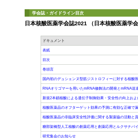
学会誌・ガイドライン目次
日本核酸医薬学会誌2021 （日本核酸医薬学
ドキュメント
表紙
目次
巻頭言
国内初のデュシェンヌ型筋ジストロフィーに対する核酸
RNAオリゴマーを用いたmRNA修飾法の開発とmRNA送
新規2本鎖核酸による遺伝子制御効果・安全性の向上およ
核酸医薬品のオフターゲット効果の予測に有効な正確で
核酸医薬品の非臨床安全性評価に関する製薬協の活動と
糖部架橋型人工核酸の創薬応用と創薬応用とルクサナバ
研究集会のお知らせ