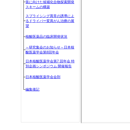
装に向けた候補化合物探索開発
スキームの構築
スプライシング異常の誘導によ
るドライバー変異がん治療の展
望
核酸医薬品の臨床開発状況
～研究集会のお知らせ～日本核
酸医薬学会第8回年会
日本核酸医薬学会第7 回年会 特
別企画シンポジウム 開催報告
日本核酸医薬学会会則
編集後記