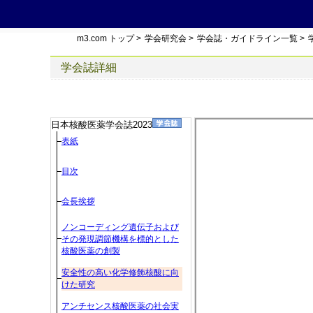
m3.com トップ
>
学会研究会
>
学会誌・ガイドライン一覧
>
学会誌詳細
日本核酸医薬学会誌2023
表紙
目次
会長挨拶
ノンコーディング遺伝子および
その発現調節機構を標的とした
核酸医薬の創製
安全性の高い化学修飾核酸に向
けた研究
アンチセンス核酸医薬の社会実