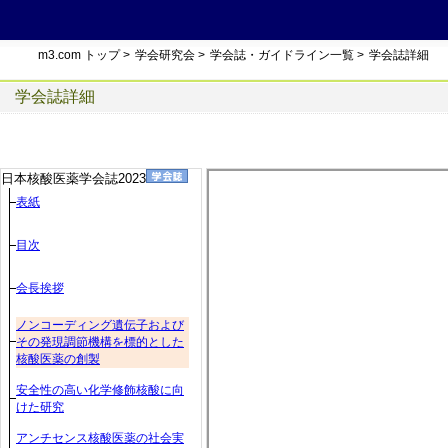
m3.com トップ
>
学会研究会
>
学会誌・ガイドライン一覧
>
学会誌詳細
学会誌詳細
日本核酸医薬学会誌2023
表紙
目次
会長挨拶
ノンコーディング遺伝子および
その発現調節機構を標的とした
核酸医薬の創製
安全性の高い化学修飾核酸に向
けた研究
アンチセンス核酸医薬の社会実