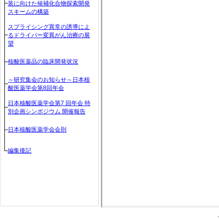
装に向けた候補化合物探索開発
スキームの構築
スプライシング異常の誘導によ
るドライバー変異がん治療の展
望
核酸医薬品の臨床開発状況
～研究集会のお知らせ～日本核
酸医薬学会第8回年会
日本核酸医薬学会第7 回年会 特
別企画シンポジウム 開催報告
日本核酸医薬学会会則
編集後記