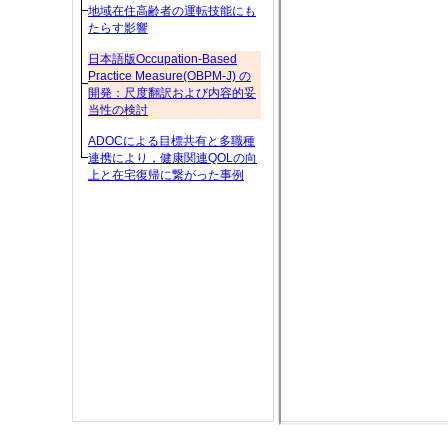
地域在住高齢者の運転技能にも
たらす影響
日本語版Occupation-Based
Practice Measure(OBPM-J) の
開発：尺度翻訳および内容的妥
当性の検討
ADOCによる目標共有と多職種
連携により，健康関連QOLの向
上と在宅復帰に繋がった事例