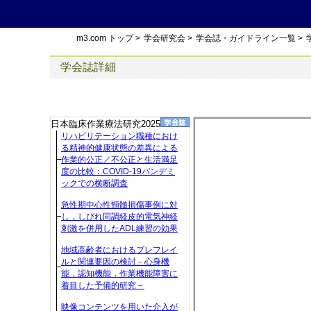
m3.com トップ
>
学会研究会
>
学会誌・ガイドライン一覧
>
学会誌詳細
日本臨床作業療法研究2025
リハビリテーション職種におけ
る精神的健康状態の差異による
作業的公正／不公正と生活満足
度の比較：COVID-19パンデミ
ックでの横断調査
急性期中心性頸髄損傷事例に対
し，しびれ同調経皮的電気神経
刺激を併用したADL練習の効果
地域高齢者におけるプレフレイ
ルと関連要因の検討－心身機
能，認知機能，作業機能障害に
着目した予備的研究－
映像コンテンツを用いた介入が