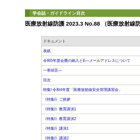
学会誌・ガイドライン目次
医療放射線防護 2023.3 No.88 （医療放
ドキュメント
表紙
令和5年度会費の納入とE―メールアドレスについて
一巻頭言―
目次
特集I 令和4年度「医療放射線安全管理講習会」
《特集I》ご挨拶
《特集I》教育講演1
《特集I》教育講演2
《特集I》講演1
《特集I》講演2