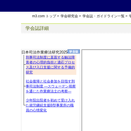
m3.com トップ
>
学会研究会
>
学会誌・ガイドライン一覧
>
学会誌詳細
日本司法作業療法研究2025
刑事司法制度に直面する触法障
害者の心理的負担と適応プロセ
ス及び入口支援に関する予備的
研究
社会復帰と社会参加を目指す刑
事司法制度 ―スウェーデン視察
を通じた作業療法士の考察―
少年院出院者を初めて受け入れ
た就労継続支援B型事業所の職
員の心情変化