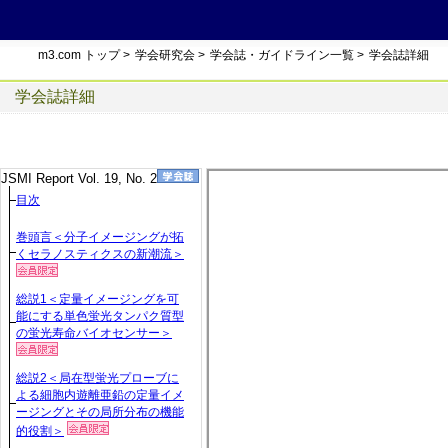
m3.com トップ
>
学会研究会
>
学会誌・ガイドライン一覧
>
学会誌詳細
学会誌詳細
JSMI Report Vol. 19, No. 2
目次
巻頭言＜分子イメージングが拓
くセラノスティクスの新潮流＞
総説1＜定量イメージングを可
能にする単色蛍光タンパク質型
の蛍光寿命バイオセンサー＞
総説2＜局在型蛍光プローブに
よる細胞内遊離亜鉛の定量イメ
ージングとその局所分布の機能
的役割＞