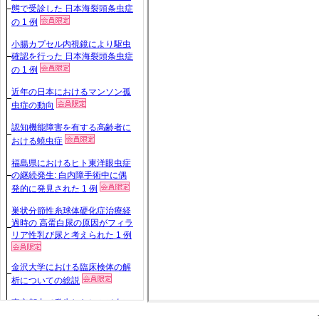
態で受診した 日本海裂頭条虫症
の 1 例
小腸カプセル内視鏡により駆虫
確認を行った 日本海裂頭条虫症
の 1 例
近年の日本におけるマンソン孤
虫症の動向
認知機能障害を有する高齢者に
おける蟯虫症
福島県におけるヒト東洋眼虫症
の継続発生: 白内障手術中に偶
発的に発見された 1 例
巣状分節性糸球体硬化症治療経
過時の 高蛋白尿の原因がフィラ
リア性乳び尿と考えられた 1 例
金沢大学における臨床検体の解
析についての総説
東京都内で発生したヒツジ肉に
寄生する 住肉胞子虫が原因と疑