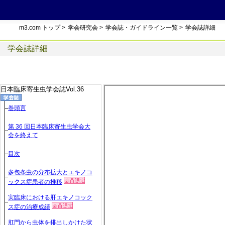
m3.com トップ
>
学会研究会
>
学会誌・ガイドライン一覧
>
学会誌詳細
学会誌詳細
日本臨床寄生虫学会誌Vol.36
巻頭言
第 36 回日本臨床寄生虫学会大
会を終えて
目次
多包条虫の分布拡大とエキノコ
ックス症患者の推移
実臨床における肝エキノコック
ス症の治療成績
肛門から虫体を排出しかけた状