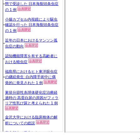
態で受診した 日本海裂頭条虫症
の 1 例
小腸カプセル内視鏡により駆虫
確認を行った 日本海裂頭条虫症
の 1 例
近年の日本におけるマンソン孤
虫症の動向
認知機能障害を有する高齢者に
おける蟯虫症
福島県におけるヒト東洋眼虫症
の継続発生: 白内障手術中に偶
発的に発見された 1 例
巣状分節性糸球体硬化症治療経
過時の 高蛋白尿の原因がフィラ
リア性乳び尿と考えられた 1 例
金沢大学における臨床検体の解
析についての総説
東京都内で発生したヒツジ肉に
寄生する 住肉胞子虫が原因と疑