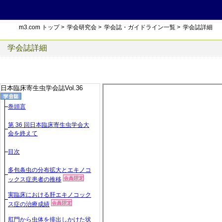
m3.com トップ
>
学会研究会
>
学会誌・ガイドライン一覧
>
学会誌詳細
学会誌詳細
日本臨床寄生虫学会誌Vol.36
巻頭言
第 36 回日本臨床寄生虫学会大
会を終えて
目次
多包条虫の分布拡大とエキノコ
ックス症患者の推移
実臨床における肝エキノコック
ス症の治療成績
肛門から虫体を排出しかけた状