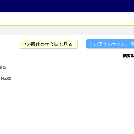
他の団体の学会誌も見る
この団体の学会誌一
閲覧数
議会
No.88