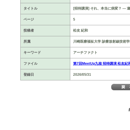
タイトル
[招待講演] それ、本当に病変？ ―
ページ
5
投稿者
松友 紀和
所属
川崎医療福祉大学 診療放射線技術学
キーワード
アーチファクト
ファイル
第7回MeetUp九核 招待講演 松友
登録日
2026/05/31