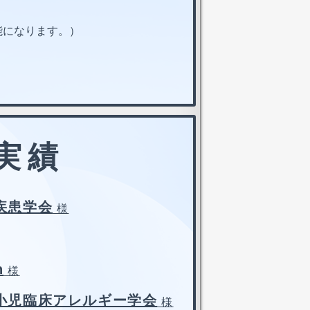
能になります。）
る実績
疾患学会
様
n
様
小児臨床アレルギー学会
様