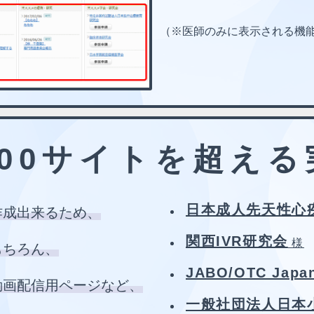
（※医師のみに表示される機
000サイトを超え
日本成人先天性心
作成出来るため、
関西IVR研究会
様
もちろん、
JABO/OTC Japa
動画配信用ページなど、
一般社団法人日本