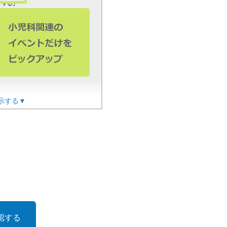
示する▼
認する