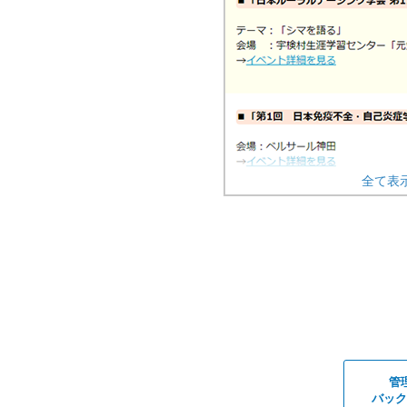
全て表
管
バック