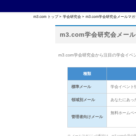
m3.com トップ
>
学会研究会
>
m3.com学会研究会メールマ
m3.com学会研究会メー
m3.com学会研究会から注目の学会イ
種類
標準メール
学会イベント
領域別メール
あなたにあっ
無料ホームペ
管理者向けメール
※ メールマガジンの配信は、m3.com会員